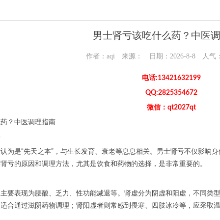
男士肾亏该吃什么药？中医
作者：aqi 来源： 日期：2026-8-8 人气
电话:13421632199
QQ:2825354672
微信：qt2027qt
么药？中医调理指南
害
认为是“先天之本”，与生长发育、衰老等息息相关。男士肾亏不仅影响
解肾亏的原因和调理方法，尤其是饮食和药物的选择，是非常重要的。
的主要表现为腰酸、乏力、性功能减退等。肾虚分为阴虚和阳虚，不同类
，适合通过滋阴药物调理；肾阳虚者则常感到畏寒、四肢冰冷等，应采取