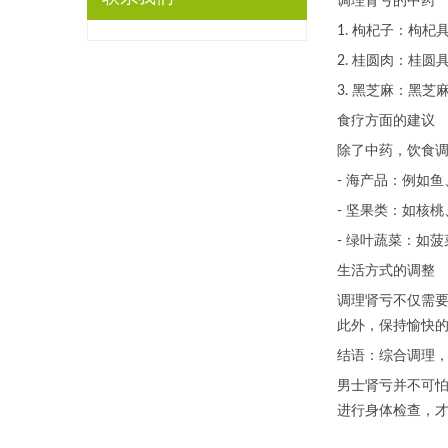
调理肾亏的中药
1. 枸杞子：枸
2. 桂圆肉：桂
3. 黑芝麻：黑
食疗方面的建议
除了中药，饮食
- 海产品：例如
- 坚果类：如核
- 绿叶蔬菜：如
生活方式的调整
调理肾亏不仅需
此外，保持愉快
结语：综合调理
男士肾亏并不可
进行身体检查，