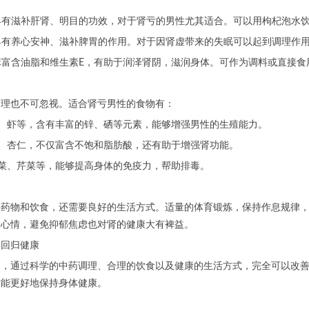
杞具有滋补肝肾、明目的功效，对于肾亏的男性尤其适合。可以用枸杞泡水
圆具有养心安神、滋补脾胃的作用。对于因肾虚带来的失眠可以起到调理作
芝麻富含油脂和维生素E，有助于润泽肾阴，滋润身体。可作为调料或直接食
调理也不可忽视。适合肾亏男性的食物有：
鱼、虾等，含有丰富的锌、硒等元素，能够增强男性的生殖能力。
桃、杏仁，不仅富含不饱和脂肪酸，还有助于增强肾功能。
菠菜、芹菜等，能够提高身体的免疫力，帮助排毒。
要药物和饮食，还需要良好的生活方式。适量的体育锻炼，保持作息规律
的心情，避免抑郁焦虑也对肾的健康大有裨益。
，回归健康
怕，通过科学的中药调理、合理的饮食以及健康的生活方式，完全可以改
才能更好地保持身体健康。