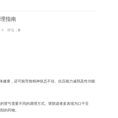
调理指南
：
6
评论：
0
身体健康，还可能导致精神状态不佳、抗压能力减弱及性功能
型的肾亏需要不同的调理方式。肾阴虚者多表现为口干舌
温阳的药物。