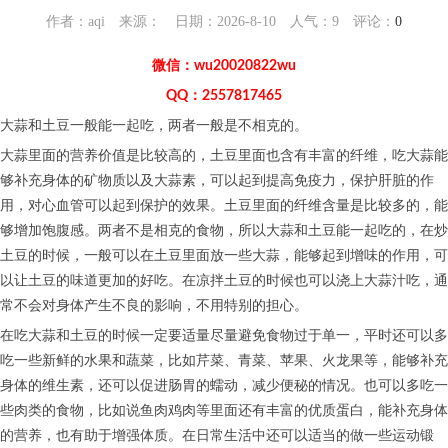
作者：aqi 来源： 日期：2026-8-10 人气：
9
评论：
0
微信：wu20020822wu
QQ：2557817465
大蒜和土豆一般能一起吃，两者一般是不相克的。
大蒜里面的营养价值是比较高的，土豆里面也含有丰富的纤维，吃大蒜能
够补充身体的矿物质以及大蒜素，可以起到提高免疫力，保护肝脏的作
用，对心血管可以起到保护的效果。土豆里面的纤维含量是比较多的，能
够增加饱腹感。两者不是相克的食物，所以大蒜和土豆能一起吃的，在炒
土豆的时候，一般可以在土豆里面放一些大蒜，能够起到增味的作用，可
以让土豆的味道更加的好吃。在凉拌土豆的时候也可以浇上大蒜汁吃，通
常不会对身体产生不良的影响，不用特别的担心。
在吃大蒜和土豆的时候一定要适量尽量避免食物过于单一，平时还可以多
吃一些新鲜的水果和蔬菜，比如芹菜、青菜、苹果、火龙果等，能够补充
身体的维生素，还可以促进肠胃的蠕动，减少便秘的情况。也可以多吃一
些肉类的食物，比如说鱼肉鸡肉等里面还有丰富的优质蛋白，能补充身体
的营养，也有助于增强体质。在日常生活中还可以适当的做一些运动锻