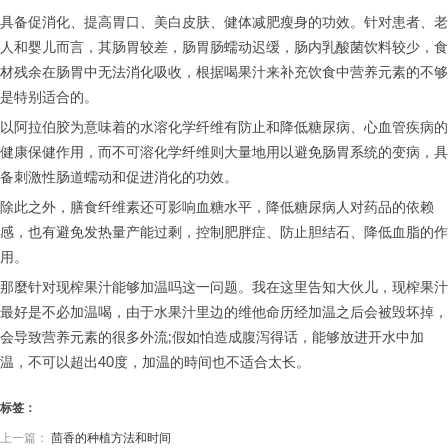
具备促消化、提高胃口、美白皮肤、健体减肥瘦身的功效。针对患者、老
人和婴儿而言，其肠胃较差，肠胃肠蠕动迟缓，肠内乳酸菌饮料较少，食
材残余在肠胃中无法消化吸收，根据喝果汁来补充饮食中营养元素的不够
是特别适合的。
以阿拉伯胶为意味着的水溶化学纤维有防止和降低糖尿病、心血管疾病的
健康保健作用，而不可溶化学纤维则大量地用以避免肠胃系统的变病，具
备刺激性肠道蠕动和促进消化的功效。
除此之外，膳食纤维素还可影响血糖水平，降低糖尿病人对药品的依赖
感，也有避免发热量产能过剩，控制肥胖症、防止胆结石、降低血脂的作
用。
那麼针对现榨果汁能够加温吗这一问题。我在这里告知大伙儿，现榨果汁
最好是不必加温喝，由于水果汁里边的维他命历经加温之后会被毁坏掉，
会导致营养元素的很多外流;假如怕造成腹泻得话，能够放进开水中加
温，不可以超出40度，加温的時间也不适合太长。
标签：
上一篇：
茴香的种植方法和时间