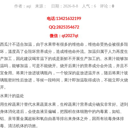
作者：aqi 来源： 日期：2026-8-8 人气：
6
评论：
0
电话:13421632199
QQ:2825354672
微信：qt2027qt
西瓜汁不适合加温，由于水果带有很多的维他命，维他命受热会被很多毁
坏，溫度高了会毁坏营养成分，造成维他命外流。加温归属于人力再度生
产加工，因此建议喝常温下的或是新鮮不开展生产加工的。水果汁能够加
温吗，能够加温，可是不能烧开。烧开后果汁的营养成分会外流，并且不
宜食用。将果汁放进玻璃瓶内，一个较深的盆放进温开水，随后将果汁玻
璃瓶密封性后放进，等候一段時间，果汁即加温取得成功，不能立即火烧
开。
水果汁的益处
用生榨蔬果汁替代水果蔬菜水果，生榨蔬果汁营养成分确实非常好。进到
身体消化道后，会使血液呈偏碱，把囤积在体细胞中的内毒素，如铅、
铝、汞等重金属超标和氧自由基等排出来身体之外，因而有祛毒身体排
毒、清洁机体的功效。