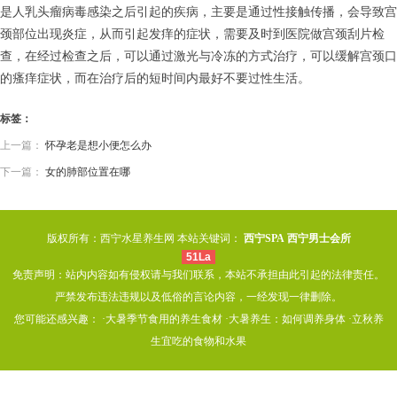
是人乳头瘤病毒感染之后引起的疾病，主要是通过性接触传播，会导致宫
颈部位出现炎症，从而引起发痒的症状，需要及时到医院做宫颈刮片检
查，在经过检查之后，可以通过激光与冷冻的方式治疗，可以缓解宫颈口
的瘙痒症状，而在治疗后的短时间内最好不要过性生活。
标签：
上一篇：
怀孕老是想小便怎么办
下一篇：
女的肺部位置在哪
版权所有：西宁水星养生网 本站关键词：
西宁SPA
西宁男士会所
51La
免责声明：站内内容如有侵权请与我们联系，本站不承担由此引起的法律责任。
严禁发布违法违规以及低俗的言论内容，一经发现一律删除。
您可能还感兴趣： ·
大暑季节食用的养生食材
·
大暑养生：如何调养身体
·
立秋养
生宜吃的食物和水果