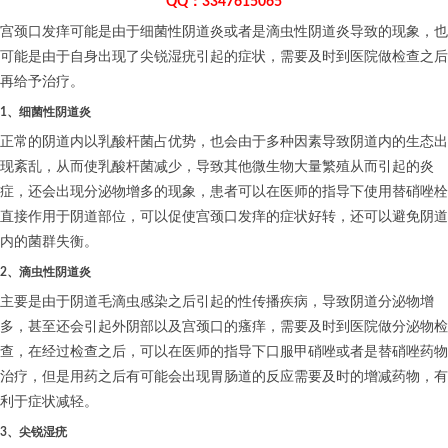
QQ：3347615065
宫颈口发痒可能是由于细菌性阴道炎或者是滴虫性阴道炎导致的现象，也
可能是由于自身出现了尖锐湿疣引起的症状，需要及时到医院做检查之后
再给予治疗。
1、细菌性阴道炎
正常的阴道内以乳酸杆菌占优势，也会由于多种因素导致阴道内的生态出
现紊乱，从而使乳酸杆菌减少，导致其他微生物大量繁殖从而引起的炎
症，还会出现分泌物增多的现象，患者可以在医师的指导下使用替硝唑栓
直接作用于阴道部位，可以促使宫颈口发痒的症状好转，还可以避免阴道
内的菌群失衡。
2、滴虫性阴道炎
主要是由于阴道毛滴虫感染之后引起的性传播疾病，导致阴道分泌物增
多，甚至还会引起外阴部以及宫颈口的瘙痒，需要及时到医院做分泌物检
查，在经过检查之后，可以在医师的指导下口服甲硝唑或者是替硝唑药物
治疗，但是用药之后有可能会出现胃肠道的反应需要及时的增减药物，有
利于症状减轻。
3、尖锐湿疣