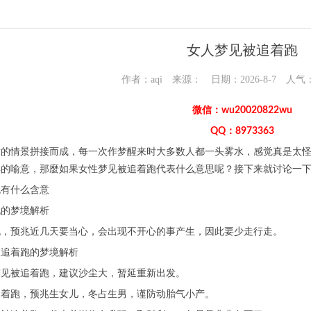
女人梦见被追着跑
作者：aqi 来源： 日期：2026-8-7 人气
微信：wu20020822wu
QQ：8973363
章的情景拼接而成，每一次作梦醒来时大多数人都一头雾水，感觉真是太
样的喻意，那麼如果女性梦见被追着跑代表什么意思呢？接下来就讨论一
跑有什么含意
跑的梦境解析
跑，预兆近几天要当心，会出现不开心的事产生，因此要少走行走。
被追着跑的梦境解析
梦见被追着跑，建议沙尘大，暂延重新出发。
追着跑，预兆生女儿，冬占生男，谨防动胎气小产。