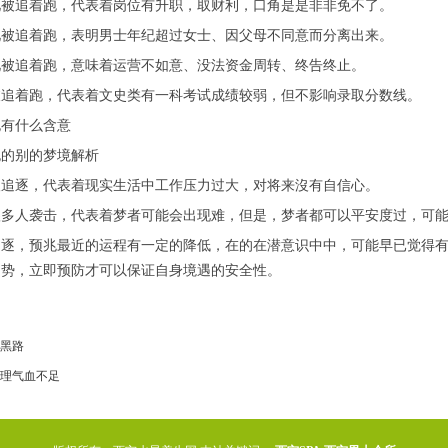
见被追着跑，代表着岗位有升职，取财利，口角是是非非免不了。
见被追着跑，表明男士年纪超过女士、因父母不同意而分离出来。
见被追着跑，意味着运营不如意、没法资金周转、终告终止。
被追着跑，代表着文史类有一科考试成绩较弱，但不影响录取分数线。
跑有什么含意
跑的别的梦境解析
人追逐，代表着现实生活中工作压力过大，对将来沒有自信心。
很多人袭击，代表着梦者可能会出现难，但是，梦者都可以平安度过，可
追逐，预兆最近的运程有一定的降低，在的在潜意识中中，可能早已觉得
趋势，立即预防才可以保证自身境遇的安全性。
黑路
理气血不足