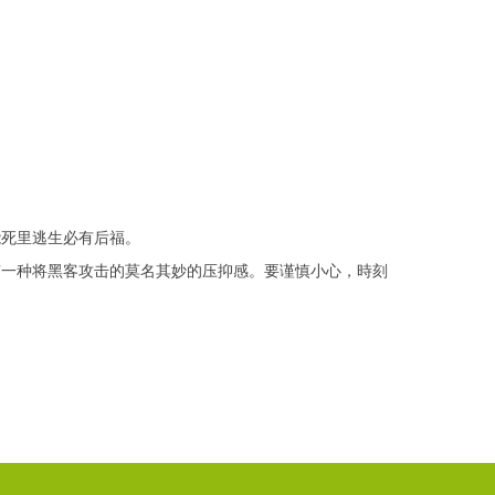
能死里逃生必有后福。
有一种将黑客攻击的莫名其妙的压抑感。要谨慎小心，時刻