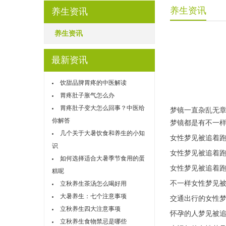
养生资讯
养生资讯
养生资讯
最新资讯
饮甜品脾胃疼的中医解读
胃疼肚子胀气怎么办
胃疼肚子变大怎么回事？中医给
梦镜一直杂乱无
你解答
梦镜都是有不一
几个关于大暑饮食和养生的小知
女性梦见被追着
识
女性梦见被追着
如何选择适合大暑季节食用的蛋
女性梦见被追着
糕呢
不一样女性梦见
立秋养生茶汤怎么喝好用
大暑养生：七个注意事项
交通出行的女性
立秋养生四大注意事项
怀孕的人梦见被
立秋养生食物禁忌是哪些